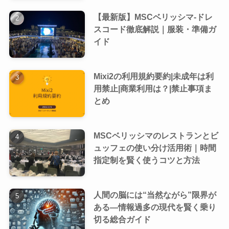
【最新版】MSCベリッシマ-ドレ
スコード徹底解説｜服装・準備ガ
イド
Mixi2の利用規約要約|未成年は利
用禁止|商業利用は？|禁止事項ま
とめ
MSCベリッシマのレストランとビ
ュッフェの使い分け活用術｜時間
指定制を賢く使うコツと方法
人間の脳には“当然ながら”限界が
ある―情報過多の現代を賢く乗り
切る総合ガイド